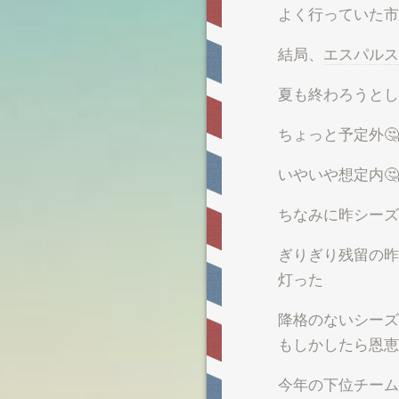
よく行っていた市
結局、
エスパルス
夏も終わろうとし
ちょっと予定外🤔
いやいや想定内🤔
ちなみに昨シーズ
ぎりぎり残留の昨
灯った
降格のないシーズ
もしかしたら恩恵
今年の下位チーム