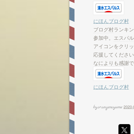
にほんブログ村
ブログ村
ランキン
参加中。
エスパル
アイコンをクリッ
応援してください
なによりも感謝で
にほんブログ村
2020-
orangenoyume