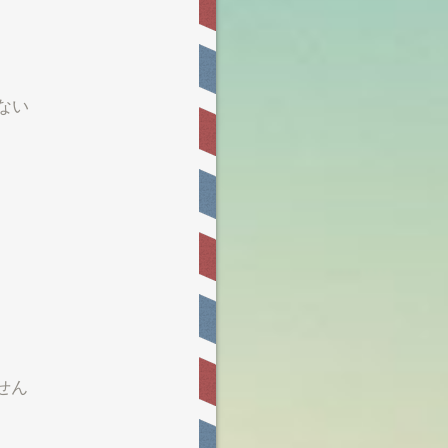
ない
せん