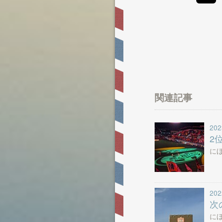
関連記事
202
2
に
202
次
に