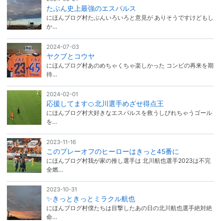
たぶん史上最強のエスパルス
にほんブログ村たぶんいろいろと意見が ありそうですけどもし
か…
2024-07-03
ヤクブとコウヤ
にほんブログ村あのめちゃくちゃ楽しかった コンビの再来を期
待…
2024-02-01
応援してます🍊北川選手めざせ得点王
にほんブログ村大好きなエスパルスを救うしびれちゃうゴール
を…
2023-11-16
このプレーオフのヒーローはきっと45番に
にほんブログ村我が家の推し選手は 北川航也選手2023は不完
全燃…
2023-10-31
✨きっときっとミラクル航也
にほんブログ村僕たちは目撃したあの日の北川航也選手絶対絶
命…