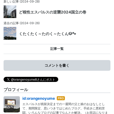
新しい記事
(2024-09-28)
ど根性エスパルスの逆襲2024国立の巻
過去の記事
(2024-09-26)
くたくたく～たのく～たくん🐶🐾
記事一覧
コメントを書く
プロフィール
はて
id:orangenoyume
なブ
エスパルスが残留決定までの一週間の父と娘のおはなしとし
ログ
て、期間限定、思いつきではじめたブログ。手続きに悪戦苦
Pro
闘。いろんなブログの記事でなんとか解決。（お世話になりま