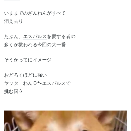
いままでのざんねんがすべて
消え去り
たぶん、
エスパルス
を愛する者の
多くが救われる今回の大一番
そうかってにイメージ
おどろくほどに強い
ヤッターわん🐶🐾
エスパルス
で
挑む国立