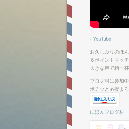
- YouTube
お久しぶりのほん
６ポイントマッチ
大きな声で精一杯
ブログ村
に参加中
ポチッと応援よろ
にほんブログ村