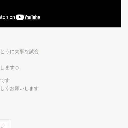
とうに大事な試合
します🍊
です
しくお願いします