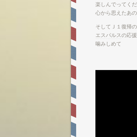
楽しんでってくだ
心から思えたあの
そしてＪ１復帰の
エスパルス
の応援
噛みしめて