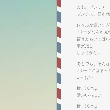
まあ、プレミア
ブンデス
、日本代
レベルが違いすぎ
Jリーグ
なんか見
言う方もいっぱい
事実だし
しょうがない
でもでも、そんな
Jリーグ
にはまっ
いっぱい
推し活には
愛がいっぱい
推し活には