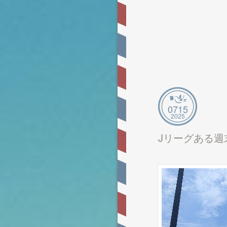
07
15
2025
Jリーグある週