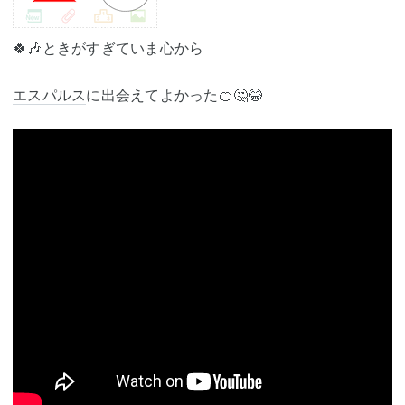
🍀🎶ときがすぎていま心から
エスパルス
に出会えてよかった🍊🤔😂