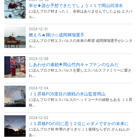
幸せ🍀誰が予想できたでしょうＪ１で岡山🆚清水
にほんブログ村まったく、余裕はありませんでしたよね エスパ
ル…
2024-12-31
燃えろ🔥輝け🍊成岡輝瑠選手
にほんブログ村エスパルスの未来の希望 成岡輝瑠選手がレンタ
ル…
2024-12-08
しあわせの連鎖🌟岡山竹内キャプテンのなみだ
にほんブログ村エスパルスを愛しエスパルスファミリーに愛さ
れ…
2024-12-04
Ｊ１昇格PO5度目の挑戦の木山監督岡山
にほんブログ村エスパルスのヘッドコーチの経験もある Ｊ１昇
格…
2024-12-02
Ｊ１昇格POの日に思う２位じゃダメですかの未来に
にほんブログ村 昨季のぎりぎりＪ１復帰ならずの ざんねんが
あ…