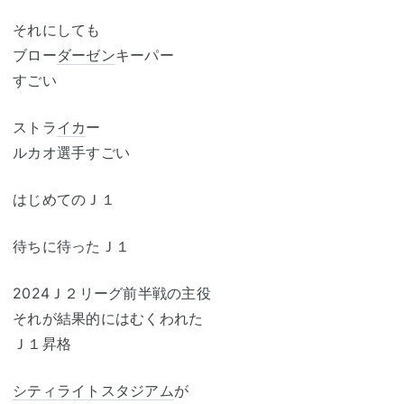
それにしても
ブロー
ダーゼン
キーパー
すごい
ストラ
イカ
ー
ルカオ選手すごい
はじめてのＪ１
待ちに待ったＪ１
2024Ｊ２リーグ前半戦の主役
それが結果的にはむくわれた
Ｊ１昇格
シティライトスタジアム
が