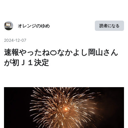
オレンジのゆめ
読者になる
2024
-
12
-
07
速報やったね🍊なかよし岡山さん
が初Ｊ１決定