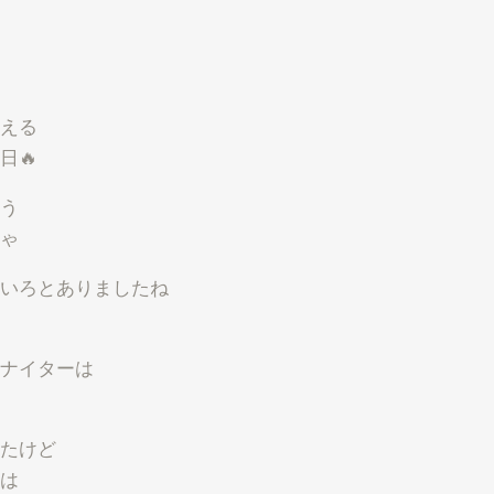
える
日🔥
う
ゃ
いろとありましたね
ナイターは
たけど
は