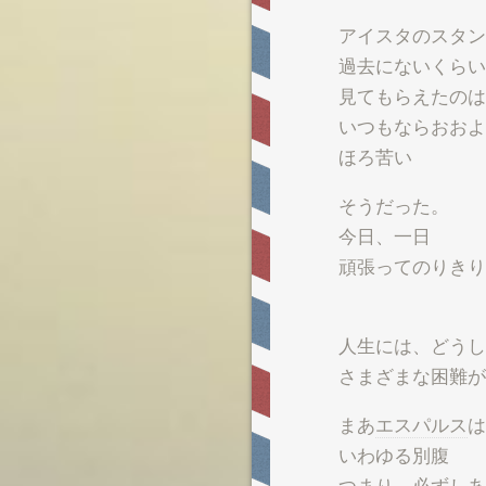
アイスタのスタン
過去にないくらい
見てもらえたのは
いつもならおおよ
ほろ苦い
そうだった。
今日、一日
頑張ってのりきり
人生には、どうし
さまざまな困難が
まあ
エスパルス
は
いわゆる別腹
つまり、必ずしあ